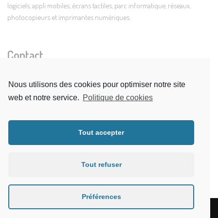
logiciels, appli mobiles, écrans tactiles, parc informatique, réseaux,
photocopieurs et imprimantes numériques.
Contact
Nous utilisons des cookies pour optimiser notre site
JET COMMUNICATIONS
web et notre service.
Politique de cookies
3 Allée du Levant
38300 Bourgoin Jallieu
Tout accepter
Voir sur un plan
info@jetcommunications.fr
Tout refuser
Formulaire de contact
Préférences
© Alpes Communications Systems – Tous droits réservés